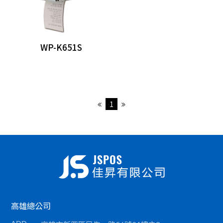
HPRT系列
條碼標籤機
WP-K651S
收銀錢櫃
掃描器
刷卡槽/可程式鍵盤
1
各類耗材
高雄總公司