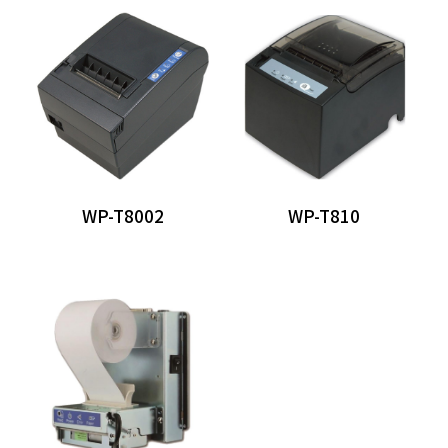
分離式POS主機
Panel PC
自助點餐機
客顯/觸控螢幕
發票機
WP-T8002
WP-T810
出單機
日本STAR系列
EPSON系列
WINPOS系列
BIRCH系列