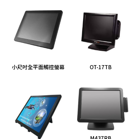
分離式POS主機
Panel PC
自助點餐機
客顯/觸控螢幕
客戶顯示器
小尺吋全平面觸控螢幕
OT-17TB
螢幕
觸控螢幕
發票機
出單機
條碼標籤機
M437RB