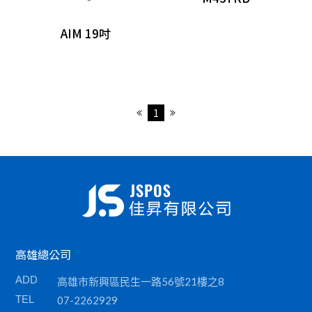
收銀錢櫃
AIM 19吋
掃描器
刷卡槽/可程式鍵盤
各類耗材
1
高雄總公司
ADD
高雄市新興區民生一路56號21樓之8
TEL
07-2262929