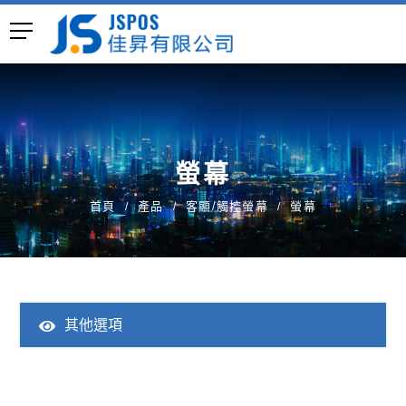
螢幕
首頁
產品
客顯/觸控螢幕
螢幕
其他選項
全部產品
一體成型POS主機