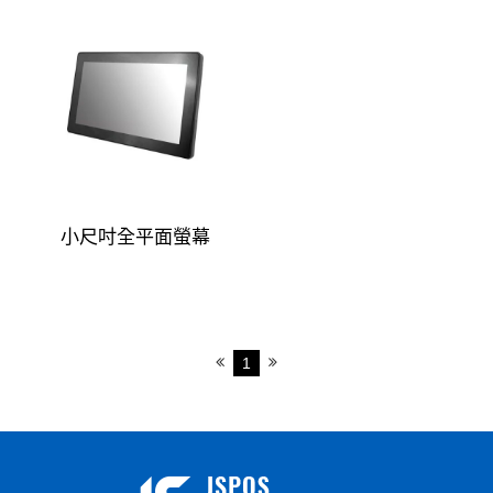
分離式POS主機
Panel PC
自助點餐機
客顯/觸控螢幕
客戶顯示器
小尺吋全平面螢幕
螢幕
觸控螢幕
1
發票機
出單機
條碼標籤機