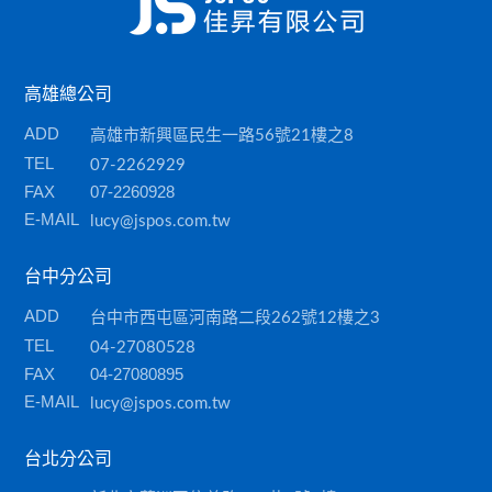
收銀錢櫃
掃描器
高雄總公司
刷卡槽/可程式鍵盤
ADD
高雄市新興區民生一路56號21樓之8
各類耗材
TEL
07-2262929
FAX
07-2260928
E-MAIL
lucy@jspos.com.tw
台中分公司
ADD
台中市西屯區河南路二段262號12樓之3
TEL
04-27080528
FAX
04-27080895
E-MAIL
lucy@jspos.com.tw
台北分公司