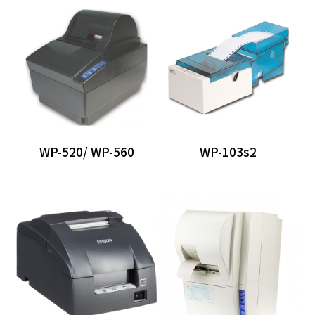
分離式POS主機
Panel PC
自助點餐機
客顯/觸控螢幕
發票機
WP-520/ WP-560
WP-103s2
出單機
條碼標籤機
收銀錢櫃
掃描器
刷卡槽/可程式鍵盤