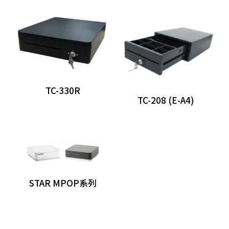
分離式POS主機
Panel PC
自助點餐機
客顯/觸控螢幕
TC-330R
TC-208 (E-A4)
發票機
出單機
條碼標籤機
收銀錢櫃
STAR MPOP系列
42CM
35CM