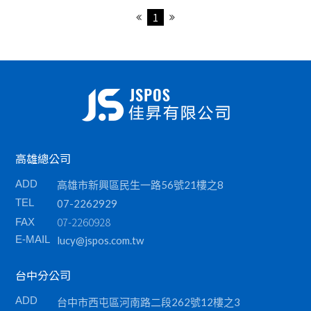
特殊款
1
掃描器
刷卡槽/可程式鍵盤
各類耗材
高雄總公司
ADD
高雄市新興區民生一路56號21樓之8
TEL
07-2262929
07-2260928
FAX
E-MAIL
lucy@jspos.com.tw
台中分公司
ADD
台中市西屯區河南路二段262號12樓之3