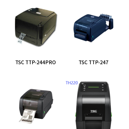
分離式POS主機
Panel PC
自助點餐機
客顯/觸控螢幕
發票機
TSC TTP-244PRO
TSC TTP-247
出單機
條碼標籤機
熱感式標籤機
熱感熱轉兩用標籤機
收銀錢櫃