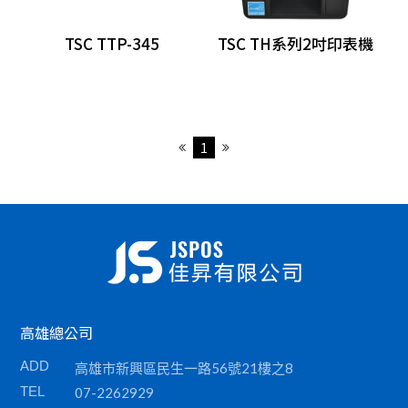
掃描器
TSC TTP-345
TSC TH系列2吋印表機
刷卡槽/可程式鍵盤
各類耗材
1
高雄總公司
ADD
高雄市新興區民生一路56號21樓之8
TEL
07-2262929