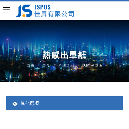
熱感出單紙
首頁
產品
各類耗材
熱感出單紙
其他選項
全部產品
一體成型POS主機