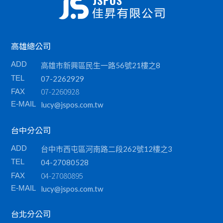
各類耗材
熱感出單紙
高雄總公司
電子發票專用熱感紙捲
ADD
高雄市新興區民生一路56號21樓之8
非碳紙捲
TEL
07-2262929
07-2260928
FAX
各式標籤、碳帶
E-MAIL
lucy@jspos.com.tw
普通紙捲、黑點紙捲
台中分公司
ADD
台中市西屯區河南路二段262號12樓之3
TEL
04-27080528
04-27080895
FAX
E-MAIL
lucy@jspos.com.tw
台北分公司