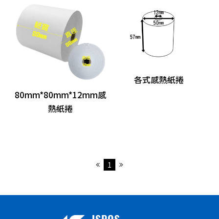
分離式POS主機
Panel PC
自助點餐機
客顯/觸控螢幕
各式感熱紙捲
80mm*80mm*12mm感
發票機
熱紙捲
出單機
條碼標籤機
收銀錢櫃
1
掃描器
刷卡槽/可程式鍵盤