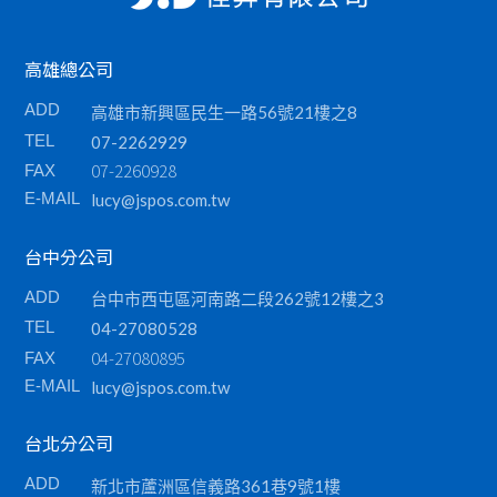
HPRT系列
條碼標籤機
高雄總公司
ADD
高雄市新興區民生一路56號21樓之8
收銀錢櫃
TEL
07-2262929
掃描器
07-2260928
FAX
E-MAIL
lucy@jspos.com.tw
刷卡槽/可程式鍵盤
台中分公司
各類耗材
ADD
台中市西屯區河南路二段262號12樓之3
TEL
04-27080528
04-27080895
FAX
E-MAIL
lucy@jspos.com.tw
台北分公司
ADD
新北市蘆洲區信義路361巷9號1樓