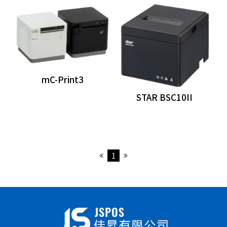
分離式POS主機
Panel PC
自助點餐機
mC-Print3
客顯/觸控螢幕
STAR BSC10II
發票機
出單機
日本STAR系列
1
EPSON系列
WINPOS系列
BIRCH系列