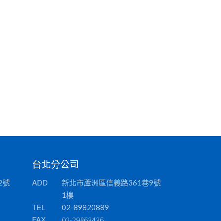
台北分公司
2號
新北市蘆洲區信義路361巷9號
ADD
1樓
02-89820889
TEL
02-29863436
FAX