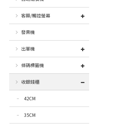
客顯/觸控螢幕
發票機
出單機
條碼標籤機
收銀錢櫃
42CM
35CM