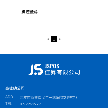
收銀錢櫃
觸控螢幕
掃描器
刷卡槽/可程式鍵盤
各類耗材
1
高雄總公司
ADD
高雄市新興區民生一路56號21樓之8
TEL
07-2262929