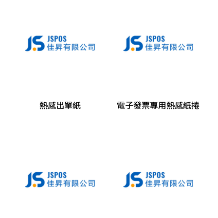
分離式POS主機
Panel PC
自助點餐機
客顯/觸控螢幕
發票機
熱感出單紙
電子發票專用熱感紙捲
出單機
條碼標籤機
收銀錢櫃
掃描器
刷卡槽/可程式鍵盤