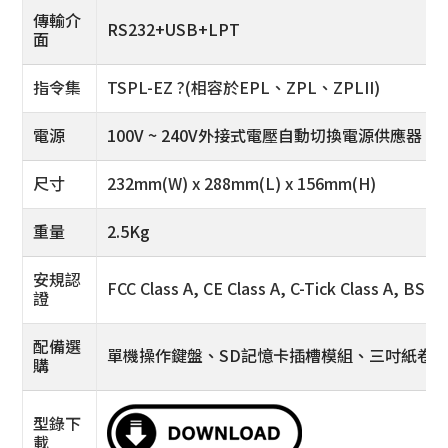
傳輸介
RS232+USB+LPT
面
指令集
TSPL-EZ ?(相容於EPL、ZPL、ZPLII)
電源
100V ~ 240V外接式電壓自動切換電源供應器
尺寸
232mm(W) x 288mm(L) x 156mm(H)
重量
2.5Kg
安規認
FCC Class A, CE Class A, C-Tick Class A, BSMI
證
配備選
單機操作鍵盤、SD記憶卡插槽模組、三吋紙卷
購
型錄下
載