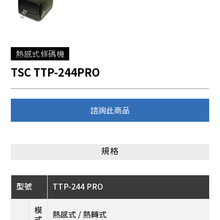
掃描器
刷卡槽/可程式鍵盤
各類耗材
熱感式條碼機
TSC TTP-244PRO
諮詢此商品
規格
型號
TTP-244 PRO
模
熱感式 / 熱轉式
式