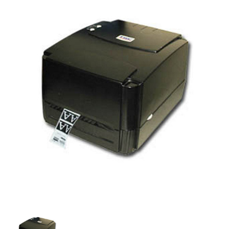
分離式POS主機
Panel PC
自助點餐機
客顯/觸控螢幕
發票機
出單機
條碼標籤機
熱感式標籤機
熱感熱轉兩用標籤機
收銀錢櫃