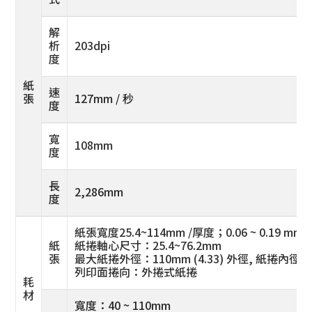
解
析
203dpi
度
紙
速
張
127mm / 秒
度
寬
108mm
度
長
2,286mm
度
紙張寬度25.4~114mm /厚度；0.06 ~ 0.19 mm
紙
紙捲軸心尺寸：25.4~76.2mm
張
最大紙捲外徑：110mm (4.33) 外徑, 紙捲內徑：0.
列印面捲向：外捲式紙捲
耗
材
寬度：40 ~ 110mm